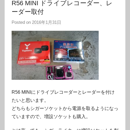
R56 MINI ドライブレコーダー、レ
ーダー取付
Posted on
2016年1月31日
b
y
a
d
m
i
n
3
2
8
R56 MINIにドライブレコーダーとレーダーを付け
たいと思います。
どちらもシガーソケットから電源を取るようになっ
ていますので、増設ソケットも購入。