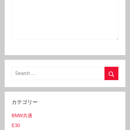
S
e
S
a
e
r
a
カテゴリー
c
r
h
BMW共通
c
f
h
E30
o