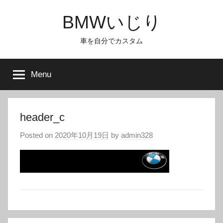
Skip
BMWいじり
to
content
車を自分でカスタム
Menu
header_c
Posted on
2020年10月19日
by
admin328