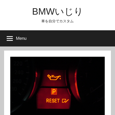
Skip
BMWいじり
to
content
車を自分でカスタム
Menu