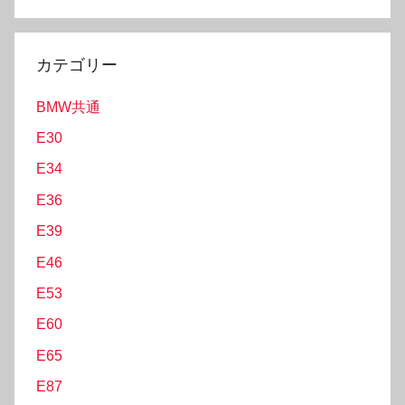
S
a
e
r
a
カテゴリー
c
r
h
BMW共通
c
f
h
E30
o
E34
r
:
E36
E39
E46
E53
E60
E65
E87