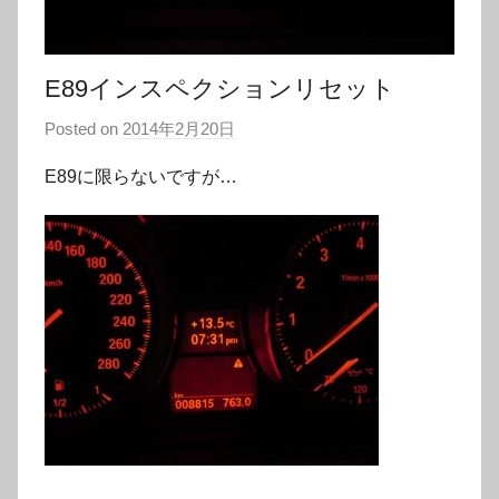
E89インスペクションリセット
Posted on
2014年2月20日
b
y
E89に限らないですが…
a
d
m
i
n
3
2
8